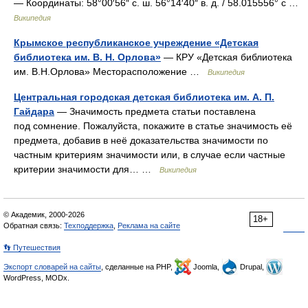
— Координаты: 58°00′56″ с. ш. 56°14′40″ в. д. / 58.015556° с …
Википедия
Крымское республиканское учреждение «Детская
библиотека им. В. Н. Орлова»
— КРУ «Детская библиотека
им. В.Н.Орлова» Месторасположение …
Википедия
Центральная городская детская библиотека им. А. П.
Гайдара
— Значимость предмета статьи поставлена
под сомнение. Пожалуйста, покажите в статье значимость её
предмета, добавив в неё доказательства значимости по
частным критериям значимости или, в случае если частные
критерии значимости для… …
Википедия
© Академик, 2000-2026
18+
Обратная связь:
Техподдержка
,
Реклама на сайте
👣 Путешествия
Экспорт словарей на сайты
, сделанные на PHP,
Joomla,
Drupal,
WordPress, MODx.